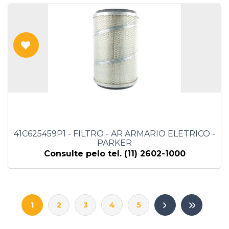
41C625459P1 - FILTRO - AR ARMARIO ELETRICO -
PARKER
Consulte pelo tel. (11) 2602-1000
1
2
3
4
5