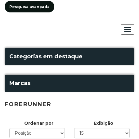
Pesquisa avançada
Togg
navig
Categorias em destaque
Marcas
FORERUNNER
Ordenar por
Exibição