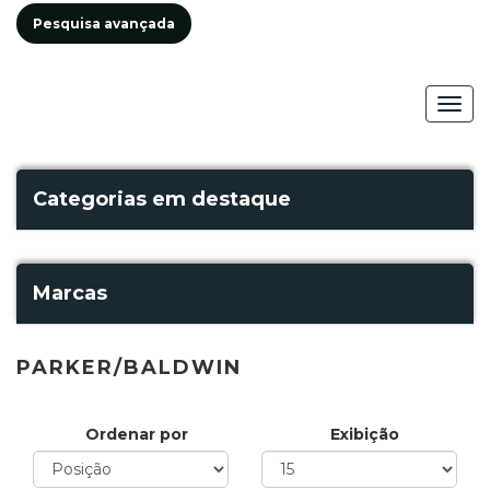
Pesquisa avançada
Togg
navig
Categorias em destaque
Marcas
PARKER/BALDWIN
Ordenar por
Exibição