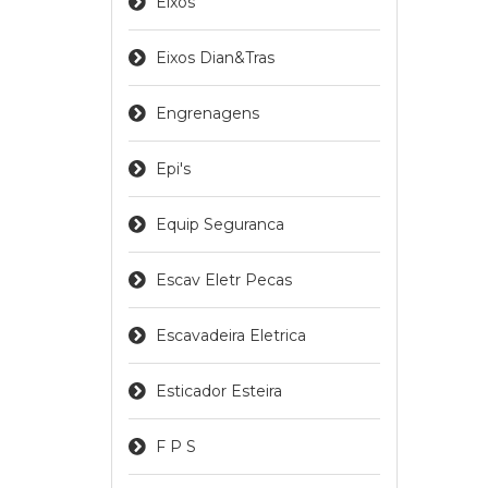
Eixos
Eixos Dian&tras
Engrenagens
Epi's
Equip Seguranca
Escav Eletr Pecas
Escavadeira Eletrica
Esticador Esteira
F P S