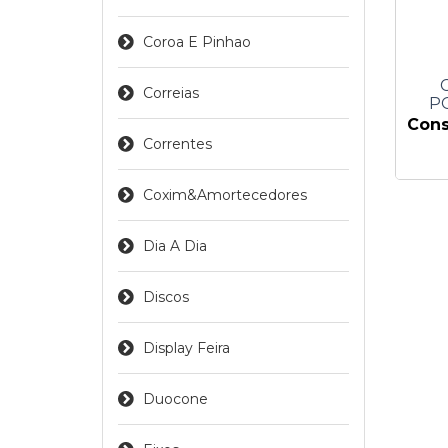
Coroa E Pinhao
Correias
P
Cons
Correntes
Coxim&amortecedores
Dia A Dia
Discos
Display Feira
Duocone