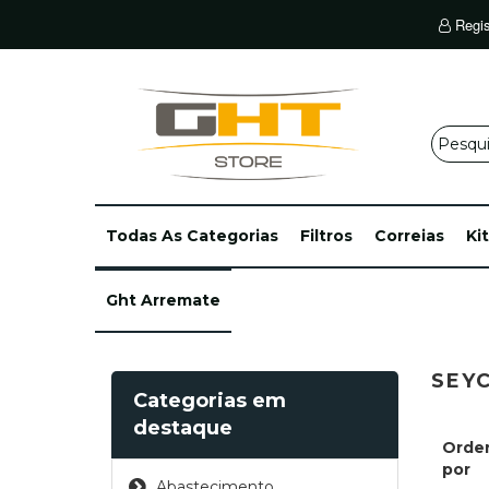
Regis
Todas As Categorias
Filtros
Correias
Ki
Ght Arremate
SEY
Categorias em
destaque
Orde
por
Abastecimento