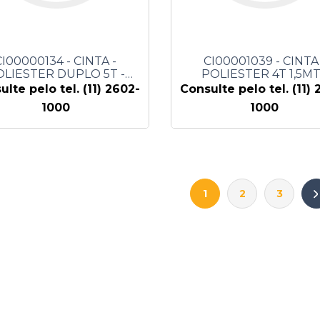
CI00000134 - CINTA -
CI00001039 - CINTA 
OLIESTER DUPLO 5T -
POLIESTER 4T 1,5MT
SEYCONEL
SEYCONEL
ulte pelo tel. (11) 2602-
Consulte pelo tel. (11) 
1000
1000
1
2
3