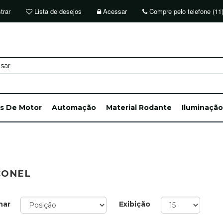
trar
Lista de desejos
Acessar
Compre pelo telefone (11
ts De Motor
Automação
Material Rodante
Iluminação
CONEL
nar
Exibição