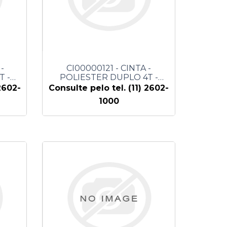
-
CI00000121 - CINTA -
T -
POLIESTER DUPLO 4T -
SEYCONEL
2602-
Consulte pelo tel. (11) 2602-
1000