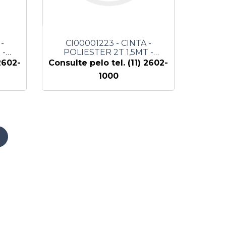
-
CI00001223 - CINTA -
 -
POLIESTER 2T 1,5MT -
SEYCONEL
2602-
Consulte pelo tel. (11) 2602-
1000