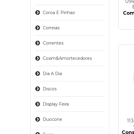
094
Coroa E Pinhao
Comp
Correias
Correntes
Coxim&amortecedores
Dia A Dia
Discos
Display Feira
Duocone
11
Cons