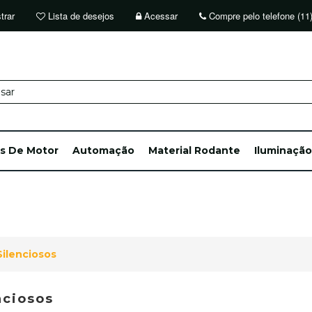
trar
Lista de desejos
Acessar
Compre pelo telefone (11
ts De Motor
Automação
Material Rodante
Iluminação
Silenciosos
nciosos