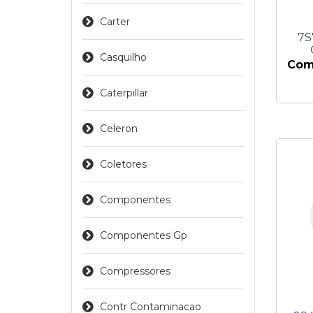
Carter
7S
Casquilho
Comp
Caterpillar
Celeron
Coletores
Componentes
Componentes Gp
Compressores
Contr Contaminacao