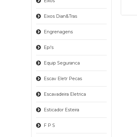
Eixos
Eixos Dian&tras
Engrenagens
Epi's
Equip Seguranca
Escav Eletr Pecas
Escavadeira Eletrica
Esticador Esteira
F P S