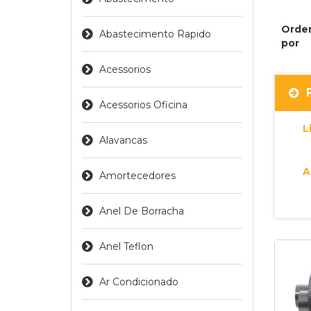
Orde
Abastecimento Rapido
por
Acessorios
Acessorios Oficina
L
Alavancas
A
Amortecedores
Anel De Borracha
Anel Teflon
Ar Condicionado