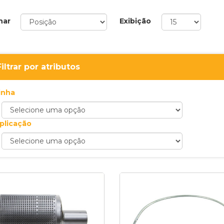
nar
Exibição
Filtrar por atributos
inha
plicação