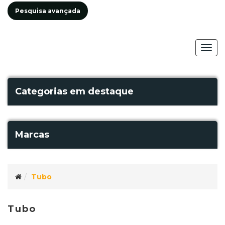
Pesquisa avançada
Togg
navig
Categorias em destaque
Marcas
Tubo
Tubo